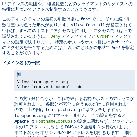
IP アドレスの範囲や、 環境変数などのクライアントのリクエストの
特徴に基づいてアクセス制御することができます。
このディレクティブの最初の引数は常に
です。 それに続く引
from
数は三つの違った形式があります。
が指定されて
Allow from all
いれば、すべてのホストにアクセスを許可し、 アクセス制限は下で
説明されているように、
ディレクティブと
ディレクテ
Deny
Order
ィブの設定で決まります。 特定のホストやホスト群にのみサーバへ
のアクセスを許可するためには、 以下のどれかの形式で
host
を指定
することができます:
ドメイン名 (の一部)
例
Allow from apache.org
Allow from .net example.edu
この文字列に合うか、これで終わる名前のホストのアクセスが
許可されます。 各部分が完全に合うものだけに適用されます
ので、上の例は
にはマッチしますが、
foo.apache.org
にはマッチしません。 この設定をすると、
fooapache.org
Apache は
の設定に関わらず、クライアン
HostnameLookups
トの IP アドレスに対して DNS の 2 重逆引きを行ないます。
ホスト名からオリジナルの IP アドレスを順引きします。 順引