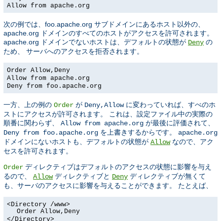
Allow from apache.org
次の例では、foo.apache.org サブドメインにあるホスト以外の、
apache.org ドメインのすべてのホストがアクセスを許可されます。
apache.org ドメインでないホストは、デフォルトの状態が
の
Deny
ため、 サーバへのアクセスを拒否されます。
Order Allow,Deny
Allow from apache.org
Deny from foo.apache.org
一方、上の例の
が
に変わっていれば、すべのホ
Order
Deny,Allow
ストにアクセスが許可されます。 これは、設定ファイル中の実際の
順番に関わらず、
が最後に評価されて、
Allow from apache.org
を上書きするからです。
Deny from foo.apache.org
apache.org
ドメインにないホストも、デフォルトの状態が
なので、アク
Allow
セスを許可されます。
ディレクティブはデフォルトのアクセスの状態に影響を与え
Order
るので、
ディレクティブと
ディレクティブが無くて
Allow
Deny
も、サーバのアクセスに影響を与えることができます。 たとえば、
<Directory /www>
Order Allow,Deny
</Directory>