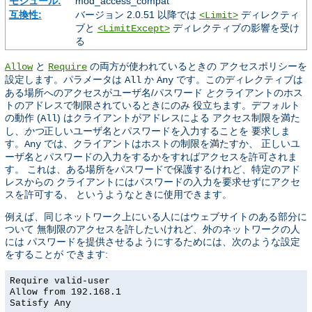
モジュール:
mod_access_compat
互換性:
バージョン 2.0.51 以降では
ディレクティ
<Limit>
ブと
ディレクティブの影響を受け
<LimitExcept>
る
と
の両方が使われているときの アクセスポリシーを
Allow
Require
設定します。パラメータは
か
です。このディレクティブは
All
Any
ある場所へのアクセスがユーザ名/パスワード
と
クライアントのホス
トのアドレスで制限されているときにのみ 役立ちます。デフォルト
の動作 (
) はクライアントがアドレスによる アクセス制限を満た
All
し、
かつ
正しいユーザ名とパスワードを入力することを 要求しま
す。
では、クライアントはホストの制限を満たすか、 正しいユ
Any
ーザ名とパスワードの入力をするかをすればアクセスを許可されま
す。 これは、ある場所をパスワードで保護するけれど、特定のアド
レスからの クライアントにはパスワードの入力を要求せずにアクセ
スを許可する、 というようなときに使用できます。
例えば、同じネットワーク上にいる人にはウェブサイトのある部分に
ついて 無制限のアクセスを許したいけれど、外のネットワークの人
には パスワードを提供させるようにするためには、次のような設定
をすることが できます:
Require valid-user
Allow from 192.168.1
Satisfy Any