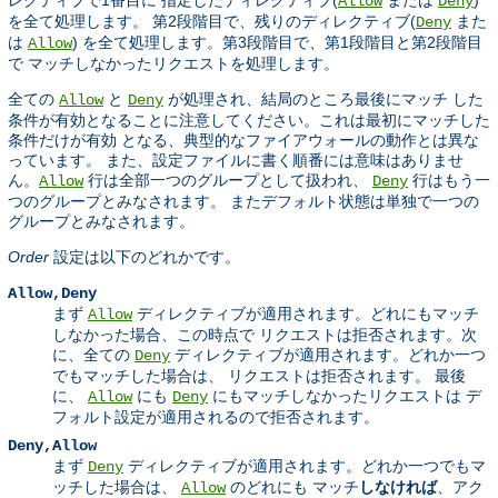
Allow
Deny
を全て処理します。 第2段階目で、残りのディレクティブ(
また
Deny
は
) を全て処理します。第3段階目で、第1段階目と第2段階目
Allow
で マッチしなかったリクエストを処理します。
全ての
と
が処理され、結局のところ最後にマッチ した
Allow
Deny
条件が有効となることに注意してください。これは最初にマッチした
条件だけが有効 となる、典型的なファイアウォールの動作とは異な
っています。 また、設定ファイルに書く順番には意味はありませ
ん。
行は全部一つのグループとして扱われ、
行はもう一
Allow
Deny
つのグループとみなされます。 またデフォルト状態は単独で一つの
グループとみなされます。
Order
設定は以下のどれかです。
Allow,Deny
まず
ディレクティブが適用されます。どれにもマッチ
Allow
しなかった場合、この時点で リクエストは拒否されます。次
に、全ての
ディレクティブが適用されます。どれか一つ
Deny
でもマッチした場合は、 リクエストは拒否されます。 最後
に、
にも
にもマッチしなかったリクエストは デ
Allow
Deny
フォルト設定が適用されるので拒否されます。
Deny,Allow
まず
ディレクティブが適用されます。どれか一つでもマ
Deny
ッチした場合は、
のどれにも マッチ
しなければ
、アク
Allow