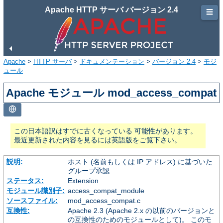
Apache HTTP サーバ バージョン 2.4
☰
Apache
>
HTTP サーバ
>
ドキュメンテーション
>
バージョン 2.4
>
モジ
ュール
Apache モジュール mod_access_compat
この日本語訳はすでに古くなっている 可能性があります。
最近更新された内容を見るには英語版をご覧下さい。
説明:
ホスト (名前もしくは IP アドレス) に基づいた
グループ承認
ステータス:
Extension
モジュール識別子:
access_compat_module
ソースファイル:
mod_access_compat.c
互換性:
Apache 2.3 (Apache 2.x の以前のバージョンと
の互換性のためのモジュールとして)。 このモ