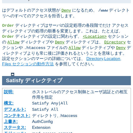
はデフォルトのアクセス状態が
になるため、
ディレクト
Deny
/www
リへのすべてのアクセスを拒否します。
ディレクティブはサーバの設定処理の各段階でだけ アクセス
Order
ディレクティブの処理の順番を変更します。これは、たとえば、
ディレクティブの設定に関わらず、
セクション
Order
<Location>
の
ディレクティブや
ディレクティブは、
セ
Allow
Deny
Directory
クションや
ファイルの
ディレクティブや
デ
.htaccess
Allow
Deny
ィレクティブよりも常に後に評価されるということを意味します。
設定セクションのマージの詳細については、
Directory,Location,
Files セクションの動作方法
を参照してください。
Satisfy
ディレクティブ
説明:
ホストレベルのアクセス制御とユーザ認証との相互
作用を指定
構文:
Satisfy Any|All
デフォルト:
Satisfy All
コンテキスト:
ディレクトリ, .htaccess
上書き:
AuthConfig
ステータス:
Extension