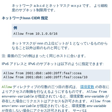
ネットワーク a.b.c.d とネットマスク w.x.y.z です。 より細粒
度のサブネット制限用です。
ネットワーク/nnn CIDR 指定
例
Allow from 10.1.0.0/16
ネットマスクが nnn の上位ビットが 1 となっているものから
なること以外は前のものと同じです。
注: 最後の三つの例はまったく同じホストに合います。
IPv6 アドレスと IPv6 のサブネットは以下のように指定できます:
Allow from 2001:db8::a00:20ff:fea7:ccea
Allow from 2001:db8::a00:20ff:fea7:ccea/10
ディレクティブの引数の三つ目の形式は、
環境変数
の存在に
Allow
よりアクセスの制御を行なえるようにするものです。
Allow from
が指定されていると、環境変数
env-variable
が
env=
env-variable
存在した場合にリクエストはアクセスを許可されます。
Allow from
が指定されていると、環境変数
env-variable
env=!
env-variable
が存在しない場合にアクセス許可されます。 サーバは