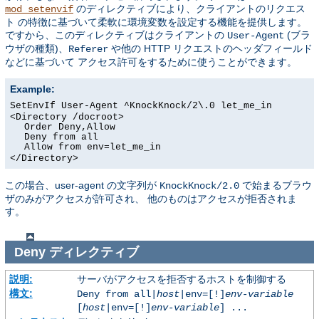
のディレクティブにより、クライアントのリクエス
mod_setenvif
ト の特徴に基づいて柔軟に環境変数を設定する機能を提供します。
ですから、このディレクティブはクライアントの
(ブラ
User-Agent
ウザの種類)、
や他の HTTP リクエストのヘッダフィールド
Referer
などに基づいて アクセス許可をするために使うことができます。
Example:
SetEnvIf User-Agent ^KnockKnock/2\.0 let_me_in
<Directory /docroot>
Order Deny,Allow
Deny from all
Allow from env=let_me_in
</Directory>
この場合、user-agent の文字列が
で始まるブラウ
KnockKnock/2.0
ザのみがアクセスが許可され、 他のものはアクセスが拒否されま
す。
Deny
ディレクティブ
説明:
サーバがアクセスを拒否するホストを制御する
構文:
Deny from all|
host
|env=[!]
env-variable
[
host
|env=[!]
env-variable
] ...