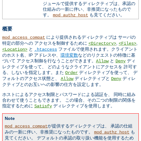
ジュールで提供するディレクティブは、承認の
仕組みの一新に伴い、非推奨になったもので
す。
も見てください。
mod_authz_host
概要
により提供されるディレクティブは サーバの
mod_access_compat
特定の部分への アクセスを制御するために
,
,
<Directory>
<Files>
と
ファイルで使用されます。クライアント
<Location>
.htaccess
のホスト名、IP アドレスや、
環境変数
などのリクエストの特徴に基
づいて アクセス制御を行なうことができます。
と
ディ
Allow
Deny
レクティブを使って、 どのようなクライアントにアクセスを 許可す
る、しないを指定します。また
ディレクティブを使って、 デ
Order
フォルトのアクセス状態と、
ディレクティブと
ディレ
Allow
Deny
クティブとのお互いへの影響の仕方を設定します。
ホストによるアクセス制限とパスワードによる認証を、 同時に組み
合わせて使うこともできます。 この場合、その二つの制限の関係を
指定するために
ディレクティブを使用します。
Satisfy
Note
が提供するディレクティブは、 承認の仕組
mod_access_compat
みの一新に伴い、非推奨になったものです。
も
mod_authz_host
見てください。 デフォルトの承認の取り扱い機能を使用するため