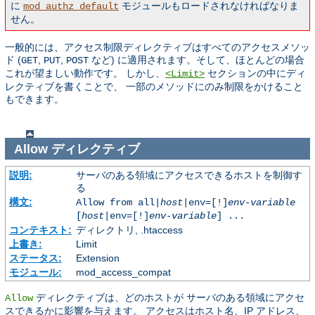
に
モジュールもロードされなければなりま
mod_authz_default
せん。
一般的には、アクセス制限ディレクティブはすべてのアクセスメソッ
ド (
,
,
など) に適用されます。そして、ほとんどの場合
GET
PUT
POST
これが望ましい動作です。 しかし、
セクションの中にディ
<Limit>
レクティブを書くことで、 一部のメソッドにのみ制限をかけること
もできます。
Allow
ディレクティブ
説明:
サーバのある領域にアクセスできるホストを制御す
る
構文:
Allow from all|
host
|env=[!]
env-variable
[
host
|env=[!]
env-variable
] ...
コンテキスト:
ディレクトリ, .htaccess
上書き:
Limit
ステータス:
Extension
モジュール:
mod_access_compat
ディレクティブは、どのホストが サーバのある領域にアクセ
Allow
スできるかに影響を与えます。 アクセスはホスト名、IP アドレス、