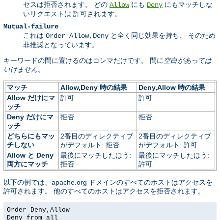
セスは拒否されます。 どの
にも
にもマッチしな
Allow
Deny
いリクエストは 許可されます。
Mutual-failure
これは
と全く同じ効果を持ち、 そのため
Order Allow,Deny
非推奨となっています。
キーワードの間に置けるのはコンマだけです。 間に
空白があっては
いけません
。
マッチ
Allow,Deny 時の結果
Deny,Allow 時の結果
Allow だけにマ
許可
許可
ッチ
Deny だけにマ
拒否
拒否
ッチ
どちらにもマッ
2番目のディレクティブ
2番目のディレクティブ
チしない
がデフォルト: 拒否
がデフォルト: 許可
Allow と Deny
最後にマッチしたほう:
最後にマッチしたほう:
両方にマッチ
拒否
許可
以下の例では、apache.org ドメインのすべてのホストはアクセスを
許可されます。 他のすべてのホストはアクセスを拒否されます。
Order Deny,Allow
Deny from all