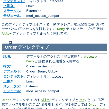
コンテキスト:
ディレクトリ, .htaccess
上書き:
Limit
ステータス:
Extension
モジュール:
mod_access_compat
このディレクティブはホスト名、IP アドレス、環境変数に基づいて
サーバへのアクセスを制限します。
ディレクティブの引数は
Deny
ディレクティブとまったく同じです。
Allow
Order
ディレクティブ
説明:
デフォルトのアクセス可能な状態と、
と
Allow
が評価される順番を制御する
Deny
構文:
Order
ordering
デフォルト:
Order Deny,Allow
コンテキスト:
ディレクトリ, .htaccess
上書き:
Limit
ステータス:
Extension
モジュール:
mod_access_compat
ディレクティブは
ディレクティブと
と共に"3段
Order
Allow
Deny
階アクセス制御システム" を制御します。第1段階目では
ディ
Order
レクティブで1番目に 指定したディレクティブ(
または
)